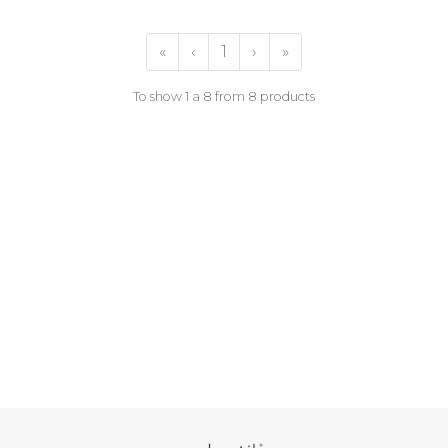
«
‹
1
›
»
To show 1 a 8 from 8 products