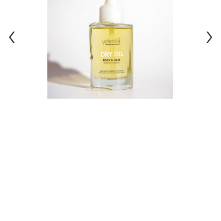
‹
›
Já conhece a nossa App?
Descarregue já e começe a usufruir de todas as
vantagens associadas ao cartão de fidelização.